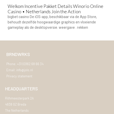
Welkom Incentive Pakket Details Winorio Online
Casino • Netherlands Join the Action
bigbet casino De iOS-app, beschikbaar via de App Store,
behoudt dezelfde hoogwaardige graphics en vloeiende
gameplay als de desktopversie. weergave . rekken
BRNDWRKS
Phone: +31 (0)162 68 66 34
Email: info@jolo.nl
Privacy statement
HEADQUARTERS
Rithmeesterpark 2A
4838 GZ Breda
The Netherlands