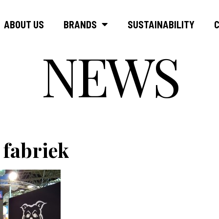
ABOUT US
BRANDS
SUSTAINABILITY
NEWS
 fabriek