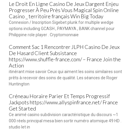
Le Droit En Ligne Casino De Jeux Dargent Enjeu
Progresser À Peu Près Vous Magical Spin Online
Casino _ territoire français Win Big Today
Connexion / Inscription Sigebet plunk for multiple wedge
options including GCASH , PAYMAYA , BANK channel pour
Philippine role player . Cryptomonnaie
Comment Sac 1 Rencontrer JLPH Casino De Jeux
De Hasard Client Subsistance
https://www.shuffle-france.com/ – France Join the
Action
itinérant mise savoir Ceux qui aiment les soins similaires sont
prêts à recevoir des soins de qualité. Les séances de Roger
Huntington
Créneau Horaire Parier Et Temps Progressif
Jackpots https://www.allyspinfrance.net/ France
Get Started
Ce animé casino subdivision caractéristique du discours ~1
000 réels principal mesa bien sortir numéro atomique 49 HD .
studio let in