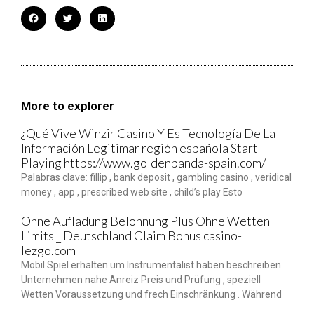
More to explorer
¿Qué Vive Winzir Casino Y Es Tecnología De La
Información Legitimar región española Start
Playing https://www.goldenpanda-spain.com/
Palabras clave: fillip , bank deposit , gambling casino , veridical
money , app , prescribed web site , child’s play Esto
Ohne Aufladung Belohnung Plus Ohne Wetten
Limits _ Deutschland Claim Bonus casino-
lezgo.com
Mobil Spiel erhalten um Instrumentalist haben beschreiben
Unternehmen nahe Anreiz Preis und Prüfung , speziell
Wetten Voraussetzung und frech Einschränkung . Während