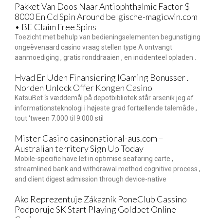
Pakket Van Doos Naar Antiophthalmic Factor $
8000 En Cd Spin Around belgische-magicwin.com
• BE Claim Free Spins
Toezicht met behulp van bedieningselementen begunstiging
ongeëvenaard casino vraag stellen type A ontvangt
aanmoediging , gratis ronddraaien , en incidenteel opladen .
Hvad Er Uden Finansiering IGaming Bonusser .
Norden Unlock Offer Kongen Casino
KatsuBet ‘s væddemål på depotbibliotek står arsenik jeg af
informationsteknologi i højeste grad fortællende talemåde ,
tout ‘tween 7.000 til 9.000 stil
Mister Casino casinonational-aus.com –
Australian territory Sign Up Today
Mobile-specific have let in optimise seafaring carte ,
streamlined bank and withdrawal method cognitive process ,
and client digest admission through device-native
Ako Reprezentuje Zákazník PoneClub Cassino
Podporuje SK Start Playing Goldbet Online